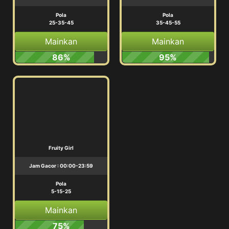
Pola
Pola
25-35-45
35-45-55
Mainkan
Mainkan
86%
95%
Fruity Girl
Jam Gacor : 00:00-23:59
Pola
5-15-25
Mainkan
75%