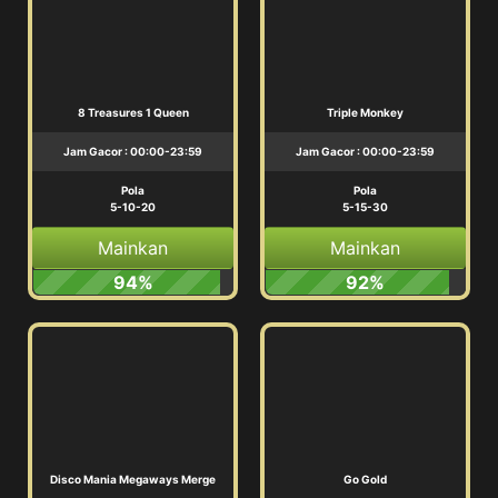
8 Treasures 1 Queen
Triple Monkey
Jam Gacor : 00:00-23:59
Jam Gacor : 00:00-23:59
Pola
Pola
5-10-20
5-15-30
Mainkan
Mainkan
94%
92%
Disco Mania Megaways Merge
Go Gold