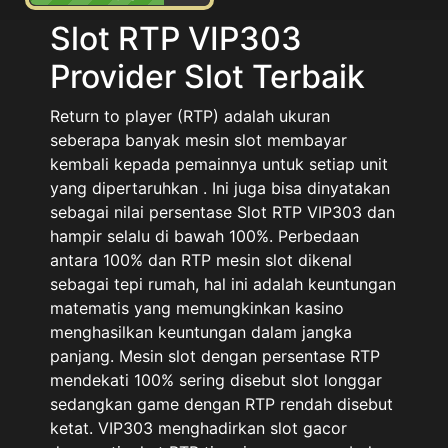
Slot RTP VIP303
Provider Slot Terbaik
Return to player (RTP) adalah ukuran
seberapa banyak mesin slot membayar
kembali kepada pemainnya untuk setiap unit
yang dipertaruhkan . Ini juga bisa dinyatakan
sebagai nilai persentase Slot RTP VIP303 dan
hampir selalu di bawah 100%. Perbedaan
antara 100% dan RTP mesin slot dikenal
sebagai tepi rumah, hal ini adalah keuntungan
matematis yang memungkinkan kasino
menghasilkan keuntungan dalam jangka
panjang. Mesin slot dengan persentase RTP
mendekati 100% sering disebut slot longgar
sedangkan game dengan RTP rendah disebut
ketat. VIP303 menghadirkan slot gacor