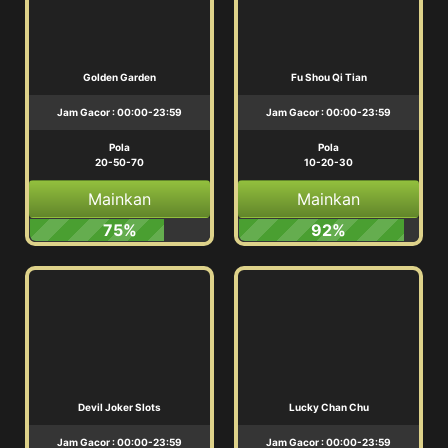
Golden Garden
Fu Shou Qi Tian
Jam Gacor : 00:00-23:59
Jam Gacor : 00:00-23:59
Pola
Pola
20-50-70
10-20-30
Mainkan
Mainkan
75%
92%
Devil Joker Slots
Lucky Chan Chu
Jam Gacor : 00:00-23:59
Jam Gacor : 00:00-23:59