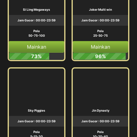
Si Ling Megaways
Joker Multi win
Jam Gacor : 00:00-23:59
Jam Gacor : 00:00-23:59
Pola
Pola
50-75-100
25-50-75
Mainkan
Mainkan
73%
96%
Sky Piggies
Jin Dynasty
Jam Gacor : 00:00-23:59
Jam Gacor : 00:00-23:59
Pola
Pola
5-15-30
10-20-40