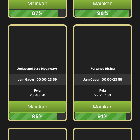
Mainkan
Mainkan
87%
98%
Judge and Jury Megaways
Fortunes Rising
Jam Gacor : 00:00-23:59
Jam Gacor : 00:00-23:59
Pola
Pola
20-40-50
25-75-100
Mainkan
Mainkan
85%
91%