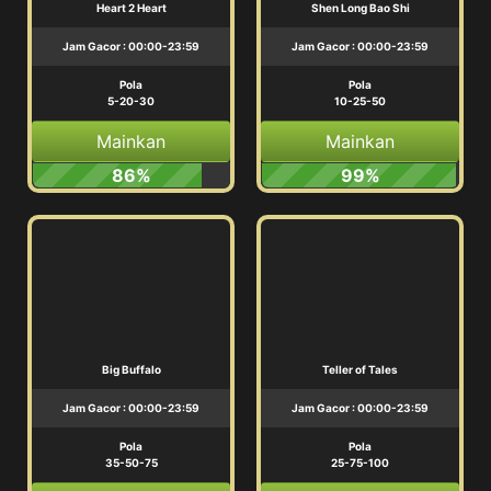
Heart 2 Heart
Shen Long Bao Shi
Jam Gacor : 00:00-23:59
Jam Gacor : 00:00-23:59
Pola
Pola
5-20-30
10-25-50
Mainkan
Mainkan
86%
99%
Big Buffalo
Teller of Tales
Jam Gacor : 00:00-23:59
Jam Gacor : 00:00-23:59
Pola
Pola
35-50-75
25-75-100