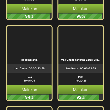
Mainkan
Mainkan
96%
98%
Respin Mania
Max Chance and the Safari Secrets
Jam Gacor : 00:00-23:59
Jam Gacor : 00:00-23:59
Pola
Pola
10-15-25
15-20-25
Mainkan
Mainkan
94%
92%