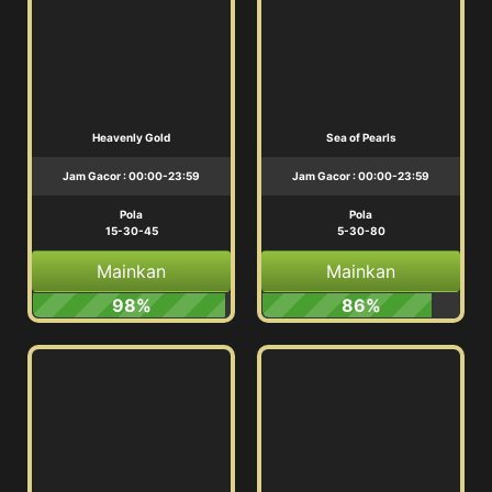
Heavenly Gold
Sea of Pearls
Jam Gacor : 00:00-23:59
Jam Gacor : 00:00-23:59
Pola
Pola
15-30-45
5-30-80
Mainkan
Mainkan
98%
86%