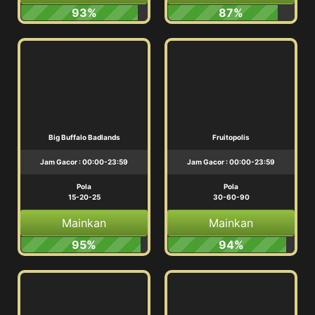
93%
87%
Big Buffalo Badlands
Fruitopolis
Jam Gacor : 00:00-23:59
Jam Gacor : 00:00-23:59
Pola
Pola
15-20-25
30-60-90
Mainkan
Mainkan
95%
94%