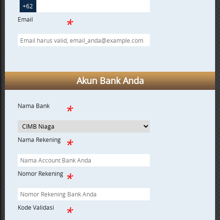
+62
Email
Akun Bank Anda
Nama Bank
Nama Rekening
Nomor Rekening
Kode Validasi